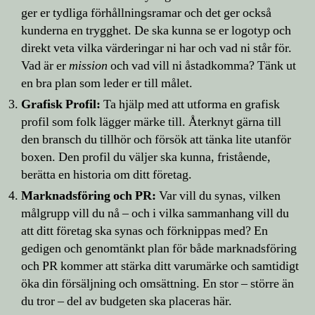
ger er tydliga förhållningsramar och det ger också
kunderna en trygghet. De ska kunna se er logotyp och
direkt veta vilka värderingar ni har och vad ni står för.
Vad är er
mission
och vad vill ni åstadkomma? Tänk ut
en bra plan som leder er till målet.
Grafisk Profil:
Ta hjälp med att utforma en grafisk
profil som folk lägger märke till. Återknyt gärna till
den bransch du tillhör och försök att tänka lite utanför
boxen. Den profil du väljer ska kunna, fristående,
berätta en historia om ditt företag.
Marknadsföring och PR:
Var vill du synas, vilken
målgrupp vill du nå – och i vilka sammanhang vill du
att ditt företag ska synas och förknippas med? En
gedigen och genomtänkt plan för både marknadsföring
och PR kommer att stärka ditt varumärke och samtidigt
öka din försäljning och omsättning. En stor – större än
du tror – del av budgeten ska placeras här.