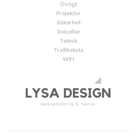
Övrigt
Projektor
Säkerhet
Solceller
Teknik
Trafikskola
WIFI