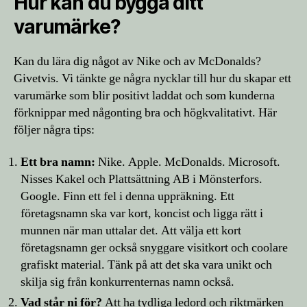
Hur kan du bygga ditt
varumärke?
Kan du lära dig något av Nike och av McDonalds?
Givetvis. Vi tänkte ge några nycklar till hur du skapar ett
varumärke som blir positivt laddat och som kunderna
förknippar med någonting bra och högkvalitativt. Här
följer några tips:
Ett bra namn:
Nike. Apple. McDonalds. Microsoft.
Nisses Kakel och Plattsättning AB i Mönsterfors.
Google. Finn ett fel i denna uppräkning. Ett
företagsnamn ska var kort, koncist och ligga rätt i
munnen när man uttalar det. Att välja ett kort
företagsnamn ger också snyggare visitkort och coolare
grafiskt material. Tänk på att det ska vara unikt och
skilja sig från konkurrenternas namn också.
Vad står ni för?
Att ha tydliga ledord och riktmärken