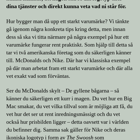
dina tjänster och direkt kunna veta vad ni står för.
Hur bygger man då upp ett starkt varumärke? Vi tänkte
gå igenom några konkreta tips kring detta, men innan
dess så ska vi titta närmare på några exempel på hur ett
varumärke fungerar rent praktiskt. Som hjälp till detta så
tar vi två amerikanska företag som du säkerligen känner
till. McDonalds och Nike. Där har vi klassiska exempel
på där man arbetat fram ett starkt varumärke och där alla
vet exakt vad som förväntas.
Ser du McDonalds skylt – De gyllene bågarna – så
känner du säkerligen ett kurr i magen. Du vet hur en Big
Mac smakar, du vet vilka tillval som är möjliga att få, du
vet hur det ser ut rent inredningsmässigt och du vet
också hur prisbilden ligger – detta oavsett var i världen
du befinner dig. Samma sak gäller för Nike och deras
ikoniska logotyp i form av
The Swoosh
som