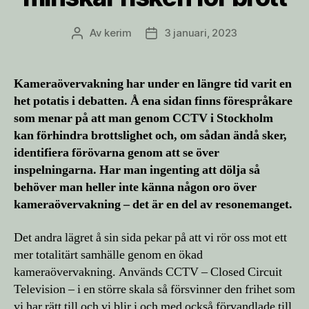
Av
kerim
3 januari, 2023
Inläggsförfattare
Inläggsdatum
Kameraövervakning har under en längre tid varit en
het potatis i debatten. Å ena sidan finns förespråkare
som menar på att man genom CCTV i Stockholm
kan förhindra brottslighet och, om sådan ändå sker,
identifiera förövarna genom att se över
inspelningarna. Har man ingenting att dölja så
behöver man heller inte känna någon oro över
kameraövervakning – det är en del av resonemanget.
Det andra lägret å sin sida pekar på att vi rör oss mot ett
mer totalitärt samhälle genom en ökad
kameraövervakning. Används CCTV – Closed Circuit
Television – i en större skala så försvinner den frihet som
vi har rätt till och vi blir i och med också förvandlade till