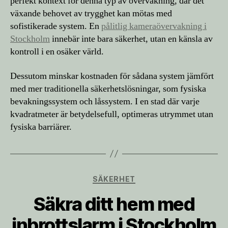
perfekt kontext för denna typ av övervakning, där det
växande behovet av trygghet kan mötas med
sofistikerade system. En
pålitlig kameraövervakning i
Stockholm
innebär inte bara säkerhet, utan en känsla av
kontroll i en osäker värld.
Dessutom minskar kostnaden för sådana system jämfört
med mer traditionella säkerhetslösningar, som fysiska
bevakningssystem och låssystem. I en stad där varje
kvadratmeter är betydelsefull, optimeras utrymmet utan
fysiska barriärer.
Kategorier
SÄKERHET
Säkra ditt hem med
inbrottslarm i Stockholm